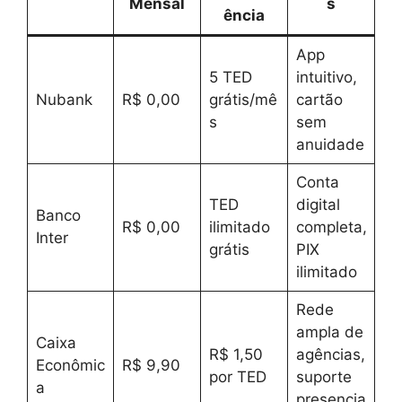
Mensal
s
ência
App
5 TED
intuitivo,
Nubank
R$ 0,00
grátis/mê
cartão
s
sem
anuidade
Conta
TED
digital
Banco
R$ 0,00
ilimitado
completa,
Inter
grátis
PIX
ilimitado
Rede
ampla de
Caixa
R$ 1,50
agências,
Econômic
R$ 9,90
por TED
suporte
a
presencia